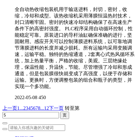
全自动热收缩包装机用于输送进料，封切，密封，收
缩，冷却和成型。该热收缩机采用薄膜恒温热封技术，
封口清晰牢固。密封的快速冷却结构确保了在高速生产
条件下的高密封强度。 PLC程序采用自动循环控制，性
能稳定可靠。原装进口的导杆油缸确保准确的进行，坚
固耐用。感应开关可以控制薄膜进料系统，以可靠地调
节薄膜进料的长度并减少损耗。所有运输均采用变频调
速，运输平稳。独特的热缩通道，2套离心式热风循环系
统，加上热量平衡，严格的收缩，美观。三层绝缘处
理，保温性能，升温快，节能。尽管增强了冷却和形成
通道，但是包装膜很快就变成了高强度，以便于存储和
运输。更换时，方便调整包装的组合和瓶子的类型，并
实现一个多功能。
2022-05-08
450
上一页
1...
2
3
4
5
6
7
8
...12
下一页
转至第