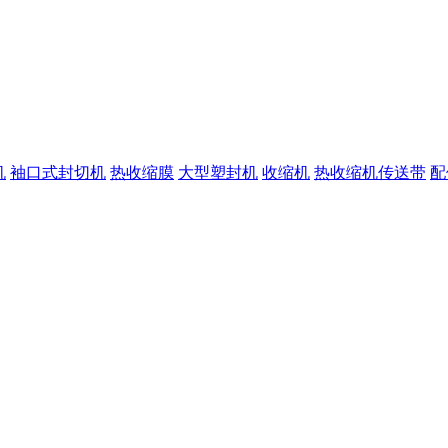
机
袖口式封切机
热收缩膜
大型塑封机
收缩机
热收缩机传送带
配