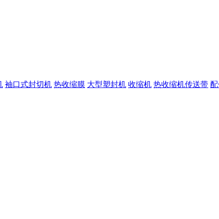
机
袖口式封切机
热收缩膜
大型塑封机
收缩机
热收缩机传送带
配