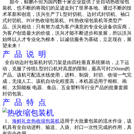
如今，鲸鹏不但为国内数千家企业提供了全自动热收缩包
装机，也不断的将我们的足迹走到了世界各地。通过不断的技
术革新和创造，沃兴生产了L型封切机、边封式封切机、袖口
式封切机、POF热收缩包装机、PE热收缩包装机等类型产
品。沃兴相信：只有努力成为客户满意的专业化设备供应商，
为客户创造最大的价值，沃兴才能不断进步和发展，所以沃兴
始终以人才专业化为根本，以诚信服务为基础，立足现在，展
望未来！
产 品 说 明
全自动边封包装机封切刀架是由四柱垂直系统驱动，上下运
动，克服了传统L型封口机对高度的限制，最高可封250mm的
产品。该机可配流水线使用，进料、制袋、封切、收缩一气完
成，无须人工。该机自动化程度高，本机器适用于相框、画
框、太阳能板 电器、食品、五金塑料等行业产品的批量套膜
封切包装。
产 品 特 点
1、
海鲜礼盒热收缩包装机
适用于大批量包装的流水作业，该
机具有全自动进料、输送、入袋、封口一次性完成的作用，具
有安全作用。