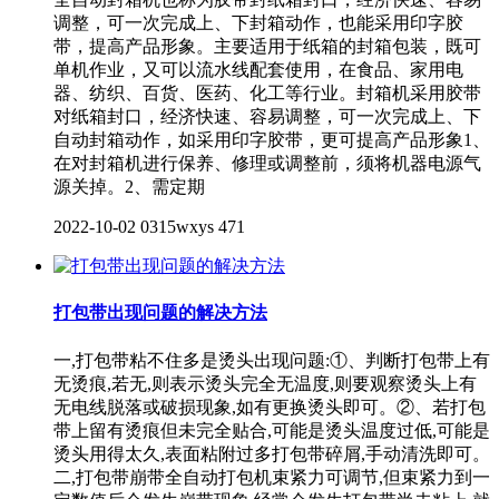
调整，可一次完成上、下封箱动作，也能采用印字胶
带，提高产品形象。主要适用于纸箱的封箱包装，既可
单机作业，又可以流水线配套使用，在食品、家用电
器、纺织、百货、医药、化工等行业。封箱机采用胶带
对纸箱封口，经济快速、容易调整，可一次完成上、下
自动封箱动作，如采用印字胶带，更可提高产品形象1、
在对封箱机进行保养、修理或调整前，须将机器电源气
源关掉。2、需定期
2022-10-02
0315wxys
471
打包带出现问题的解决方法
一,打包带粘不住多是烫头出现问题:①、判断打包带上有
无烫痕,若无,则表示烫头完全无温度,则要观察烫头上有
无电线脱落或破损现象,如有更换烫头即可。②、若打包
带上留有烫痕但未完全贴合,可能是烫头温度过低,可能是
烫头用得太久,表面粘附过多打包带碎屑,手动清洗即可。
二,打包带崩带全自动打包机束紧力可调节,但束紧力到一